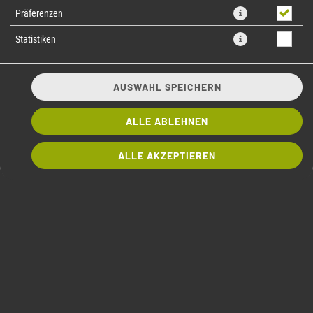
Präferenzen
Statistiken
AUSWAHL SPEICHERN
ALLE ABLEHNEN
8 Stück, frischer Lachs
ALLE AKZEPTIEREN
4,70 € *
* Die Preise können nach Auswahl des Stores variieren.