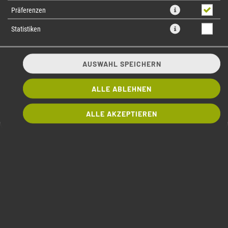
Präferenzen
Statistiken
AUSWAHL SPEICHERN
ALLE ABLEHNEN
ALLE AKZEPTIEREN
4 Hähnchenspieße in Yakitori-Marinade
5,60 € *
* Die Preise können nach Auswahl des Stores variieren.