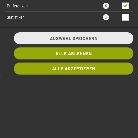
Präferenzen
Statistiken
AUSWAHL SPEICHERN
ALLE ABLEHNEN
Surimi-Krebsfleischimitat, aus Fischmuskeleiweiß geformt, Avocado,
ALLE AKZEPTIEREN
Gurke
7,90 € *
* Die Preise können nach Auswahl des Stores variieren.