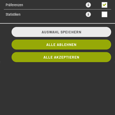
Präferenzen
Statistiken
AUSWAHL SPEICHERN
ALLE ABLEHNEN
8 Stück, Tempura Chicken, Avocado, im Schnittlauch Mantel, mit Chili
ALLE AKZEPTIEREN
Mayo Topping
7,10 € *
* Die Preise können nach Auswahl des Stores variieren.