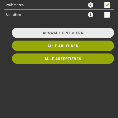
Präferenzen
Statistiken
AUSWAHL SPEICHERN
ALLE ABLEHNEN
ALLE AKZEPTIEREN
8 Stück, getrocknete Tomaten, Blattspinat im Sesam Mantel, mit
veganer Mayo Topping
6,10 € *
* Die Preise können nach Auswahl des Stores variieren.