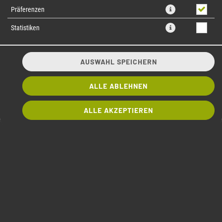
Präferenzen
Statistiken
AUSWAHL SPEICHERN
ALLE ABLEHNEN
kleine Rolle 8 Stück, Avocado
ALLE AKZEPTIEREN
5,60 € *
* Die Preise können nach Auswahl des Stores variieren.