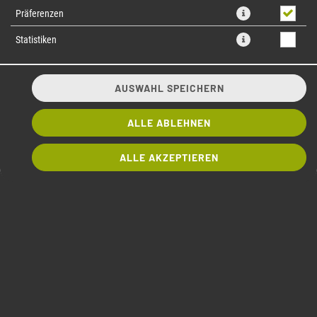
Präferenzen
Statistiken
AUSWAHL SPEICHERN
ALLE ABLEHNEN
Gyoza Chicken Tempura + 1 Rolle Gratis dazu
ALLE AKZEPTIEREN
AB 4,60 € *
* Die Preise können nach Auswahl des Stores variieren.