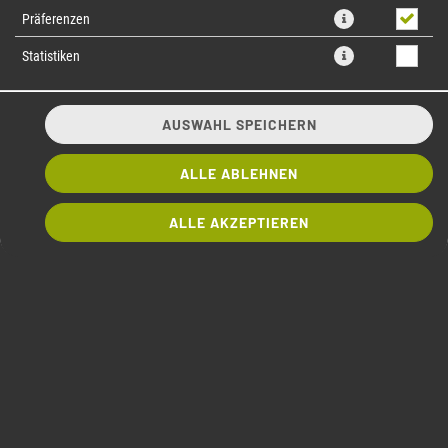
Präferenzen
Statistiken
AUSWAHL SPEICHERN
ALLE ABLEHNEN
bis zu 3 Extra Toppings deiner Wahl
ALLE AKZEPTIEREN
0,00 € *
* Die Preise können nach Auswahl des Stores variieren.