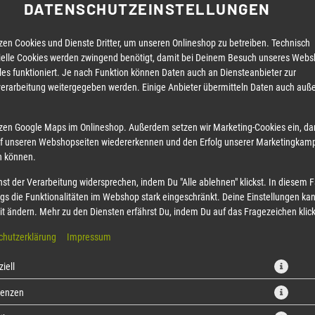
DATENSCHUTZEINSTELLUNGEN
zen Cookies und Dienste Dritter, um unseren Onlineshop zu betreiben. Technisch
ielle Cookies werden zwingend benötigt, damit bei Deinem Besuch unseres Web
les funktioniert. Je nach Funktion können Daten auch an Diensteanbieter zur
erarbeitung weitergegeben werden. Einige Anbieter übermitteln Daten auch auß
bitte wählen Sie die Anzahl der gewünschten Paar Stäbchen
zen Google Maps im Onlineshop. Außerdem setzen wir Marketing-Cookies ein, da
uf unseren Webshopseiten wiedererkennen und den Erfolg unserer Marketingka
0,00 € *
 können.
st der Verarbeitung widersprechen, indem Du "Alle ablehnen" klickst. In diesem Fa
* Die Preise können nach Auswahl des Stores variieren.
ngs die Funktionalitäten im Webshop stark eingeschränkt. Deine Einstellungen ka
it ändern. Mehr zu den Diensten erfährst Du, indem Du auf das Fragezeichen klick
chutzerklärung
Impressum
iell
renzen