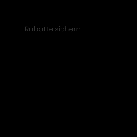
Rabatte sichern
Verpasse keine Aktion mehr, hol dir deine
Gutscheincodes! Abonniere unseren Newsletter
und folge uns.
Gib hier deine E-Mail-Adresse ein ↴
Die Datenschutzerkärung→ habe ich zur Kenntniss
genommen.