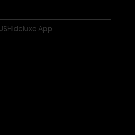
USHIdeluxe App
shi bestellen war nie so einfach.
r freuen uns auf Dein Feedback! Bitte
nterlasse eine Bewertung und erzähle uns von
inem Besuch bzw. Deiner Bestellung.