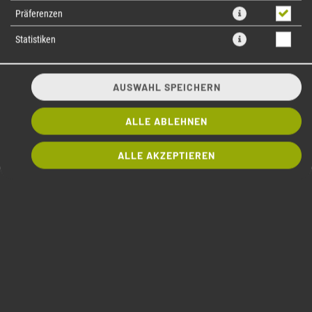
Präferenzen
Statistiken
AUSWAHL SPEICHERN
ALLE ABLEHNEN
80 KANI BIG ROLL
ALLE AKZEPTIEREN
Surimi-Krebsfleischimitat, aus Fischmuskeleiweiß geformt, Avocado,
Gurke
7,90 € *
BESTELLEN