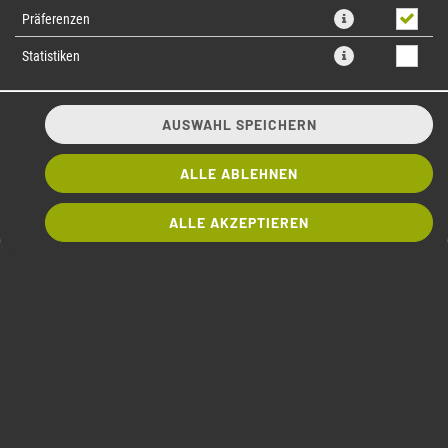
Präferenzen
Statistiken
AUSWAHL SPEICHERN
ALLE ABLEHNEN
M1 CRISPY
ALLE AKZEPTIEREN
bestellbar von 11:30 - 16:00 Uhr
Crispy Chicken Tempura 8 Stück
mit Sweet Chili Dip
8,99 € *
BESTELLEN