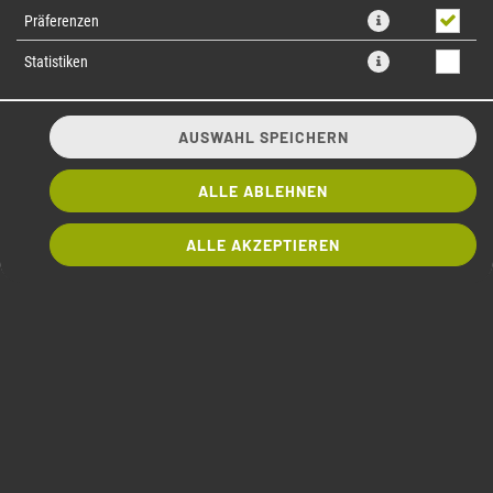
Präferenzen
Statistiken
AUSWAHL SPEICHERN
ALLE ABLEHNEN
01 GOMA WAKAME SALAT
ALLE AKZEPTIEREN
Algensalat mit Sesam
4,30 € *
BESTELLEN