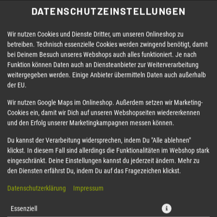
DATENSCHUTZEINSTELLUNGEN
Wir nutzen Cookies und Dienste Dritter, um unseren Onlineshop zu
betreiben. Technisch essenzielle Cookies werden zwingend benötigt, damit
bei Deinem Besuch unseres Webshops auch alles funktioniert. Je nach
Funktion können Daten auch an Diensteanbieter zur Weiterverarbeitung
weitergegeben werden. Einige Anbieter übermitteln Daten auch außerhalb
der EU.
XTRAS
SWEETS
DRINKS
WERTGUTSCHEINE
Wir nutzen Google Maps im Onlineshop. Außerdem setzen wir Marketing-
Cookies ein, damit wir Dich auf unseren Webshopseiten wiedererkennen
und den Erfolg unserer Marketingkampagnen messen können.
Du kannst der Verarbeitung widersprechen, indem Du "Alle ablehnen"
GUTSCHEIN 5€
klickst. In diesem Fall sind allerdings die Funktionalitäten im Webshop stark
Wertgutschein z.b. zum Verschenken liefern wir Euch direkt nach
eingeschränkt. Deine Einstellungen kannst du jederzeit ändern. Mehr zu
Hause! Der Gutscheinwert wird NICHT im Mindestbestellwert bei
den Diensten erfährst Du, indem Du auf das Fragezeichen klickst.
dieser Bestellung berücksichtigt . Bitte Kassenzettel zur Einlösung
Datenschutzerklärung
Impressum
aufbewahren!
Essenziell