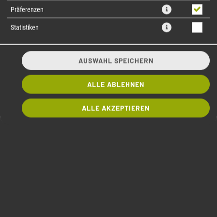
Präferenzen
Statistiken
AUSWAHL SPEICHERN
ALLE ABLEHNEN
50 CRISPY LACHS
ALLE AKZEPTIEREN
große Rolle
8 Stück, frischer Lachs, Frischkäse, Frühlingszwiebeln
10,50 € *
BESTELLEN